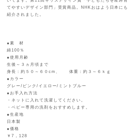
いてます。第11回キッズデザイン賞「子どもたちを産み育
てやすいデザイン部門」受賞商品。NHKおはよう日本にも
紹介されました。
●素 材
綿100％
●使用月齢
生後～３ヵ月頃まで
身長：約５０～６０cm、 体重：約３～６ｋｇ
●カラー
グレー/ピンク/イエロー/ミントブルー
●お手入れ方法
・ネットに入れて洗濯してください。
・ベビー専用の洗剤をおすすめします。
●生産地
日本製
●価格
￥7，128