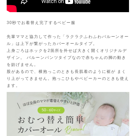
30秒でお着替え完了するベビー服
先輩ママと協力して作った「ラクラクふわふわバルーンオー
ル」は上下が繋がったカバーオールタイプ。
上身ごろはホックを2箇所を外せば大きく開くオリジナルデ
ザイン。 バルーンパンツタイプなので赤ちゃんの脚の動き
を妨げません。
股があるので、横抱っこのときも長肌着のように裾が まく
り上がってきません。抱っこひもやベビーカーのときも使え
ます。