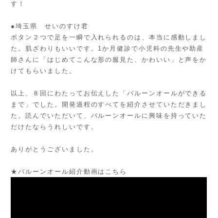
す！
●埼玉県 せいのすけ君
ボタン２つで足を一瞬で入れられるのは、本当に感動しまし
た。肌ざわりもいいです。1か月健診で小児科の先生や助産
師さんに「はじめてこんな形の服見た、かわいい」と声をか
けてもらいました。
以上、８回にわたってお伝えした「バルーンオールができる
まで」でした。開発過程のすべてを紹介させていただきまし
た。読んでいただいて、バルーンオールに興味を持っていた
だけたならうれしいです。
ありがとうございました。
★バルーンオール紹介動画はこちら