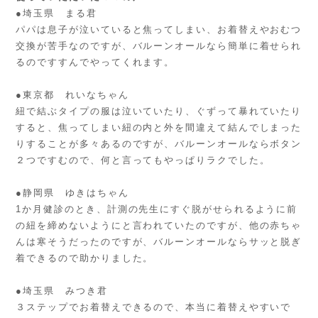
●埼玉県 まる君
パパは息子が泣いていると焦ってしまい、お着替えやおむつ
交換が苦手なのですが、バルーンオールなら簡単に着せられ
るのですすんでやってくれます。
●東京都 れいなちゃん
紐で結ぶタイプの服は泣いていたり、ぐずって暴れていたり
すると、焦ってしまい紐の内と外を間違えて結んでしまった
りすることが多々あるのですが、バルーンオールならボタン
２つですむので、何と言ってもやっぱりラクでした。
●静岡県 ゆきはちゃん
1か月健診のとき、計測の先生にすぐ脱がせられるように前
の紐を締めないようにと言われていたのですが、他の赤ちゃ
んは寒そうだったのですが、バルーンオールならサッと脱ぎ
着できるので助かりました。
●埼玉県 みつき君
３ステップでお着替えできるので、本当に着替えやすいで