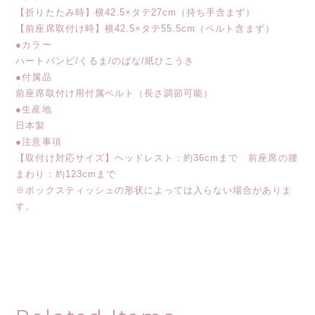
【折りたたみ時】横42.5×タテ27cm（持ち手含まず）
【前座席取付け時】横42.5×タテ55.5cm（ベルト含まず）
●カラー
ハートバンビ/くるま/のばな/紙ひこうき
●付属品
前座席取付け用付属ベルト（長さ調節可能）
●生産地
日本製
●注意事項
【取付け対応サイズ】ヘッドレスト：約36cmまで 前座席の腰
まわり：約123cmまで
※ボックスティッシュの形状によっては入らない場合がありま
す。