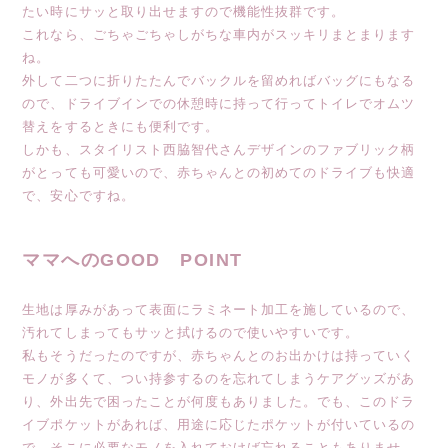
たい時にサッと取り出せますので機能性抜群です。
これなら、ごちゃごちゃしがちな車内がスッキリまとまります
ね。
外して二つに折りたたんでバックルを留めればバッグにもなる
ので、ドライブインでの休憩時に持って行ってトイレでオムツ
替えをするときにも便利です。
しかも、スタイリスト西脇智代さんデザインのファブリック柄
がとっても可愛いので、赤ちゃんとの初めてのドライブも快適
で、安心ですね。
ママへのGOOD POINT
生地は厚みがあって表面にラミネート加工を施しているので、
汚れてしまってもサッと拭けるので使いやすいです。
私もそうだったのですが、赤ちゃんとのお出かけは持っていく
モノが多くて、つい持参するのを忘れてしまうケアグッズがあ
り、外出先で困ったことが何度もありました。でも、このドラ
イブポケットがあれば、用途に応じたポケットが付いているの
で、そこに必要なモノを入れておけば忘れることもありませ