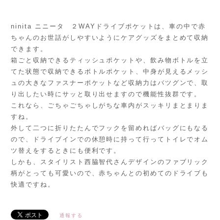
ninita ニニータ ２WAYドライブポケットは、車の中で赤
ちゃんのお世話がしやすいようにケアグッズをまとめて収納
できます。
箱ごと収納できるティッシュポケットや、飲み物ボトルを立
てた状態で収納できるボトルポケット、中身が見えるメッシ
ュの大きなファスナーポケットなど収納力はバツグンで、取
り出したい時にサッと取り出せますので機能性抜群です。
これなら、ごちゃごちゃしがちな車内がスッキリまとまりま
すね。
外して二つに折りたたんでフックを留めればバッグにもなる
ので、ドライブインでの休憩時に持って行ってトイレでオム
ツ替えをするときにも便利です。
しかも、スタイリスト西脇智代さんデザインのファブリック
柄がとっても可愛いので、赤ちゃんとの初めてのドライブも
快適ですね。
通報する