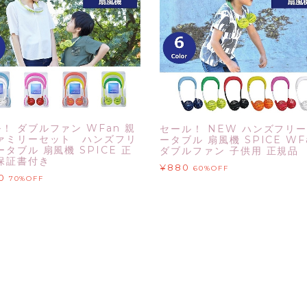
！ ダブルファン WFan 親
セール！ NEW ハンズフリー
ファミリーセット ハンズフリ
ータブル 扇風機 SPICE WF
ータブル 扇風機 SPICE 正
ダブルファン 子供用 正規品
保証書付き
¥880
60%OFF
0
70%OFF