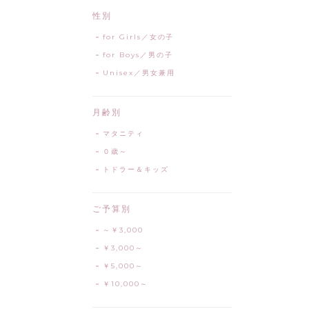
性別
for Girls／女の子
for Boys／男の子
Unisex／男女兼用
月齢別
マタニティ
０歳～
トドラー＆キッズ
ご予算別
～￥3,000
￥3,000～
￥5,000～
￥10,000～