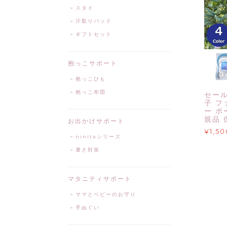
スタイ
汗取りパッド
ギフトセット
抱っこサポート
抱っこひも
抱っこ布団
セール
子 
ー ポ
規品 
お出かけサポート
¥1,50
ninitaシリーズ
暑さ対策
マタニティサポート
ママとベビーのお守り
手ぬぐい