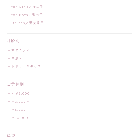
for Girls／女の子
for Boys／男の子
Unisex／男女兼用
月齢別
マタニティ
０歳～
トドラー＆キッズ
ご予算別
～￥3,000
￥3,000～
￥5,000～
￥10,000～
福袋