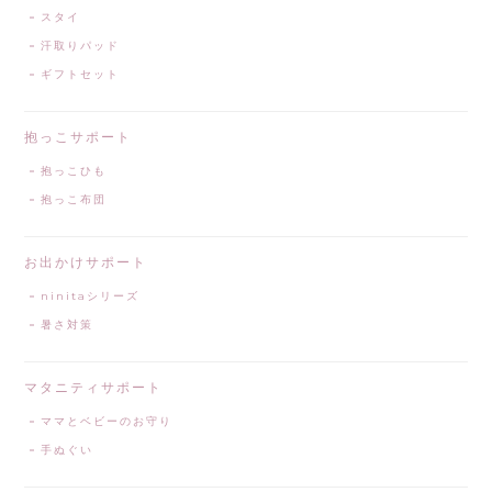
スタイ
汗取りパッド
ギフトセット
抱っこサポート
抱っこひも
抱っこ布団
お出かけサポート
ninitaシリーズ
暑さ対策
マタニティサポート
ママとベビーのお守り
手ぬぐい